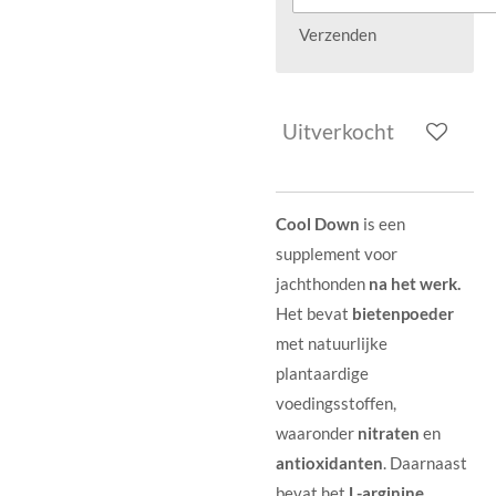
Verzenden
Uitverkocht
Cool Down
is een
supplement voor
jachthonden
na het werk.
Het bevat
bietenpoeder
met natuurlijke
plantaardige
voedingsstoffen,
waaronder
nitraten
en
antioxidanten
. Daarnaast
bevat het
L-arginine,