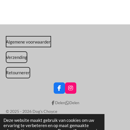
Algemene voorwaarden
Verzending
Retourneren
F
I
a
n
c
s
Delen
Delen
e
t
b
a
© 2025 - 2026 Dog's Choyce
o
g
Powered by
JouwWeb
Deze website maakt gebruik van cookies om uw
o
r
ervaring te verbeteren en op maat gemaakte
k
a