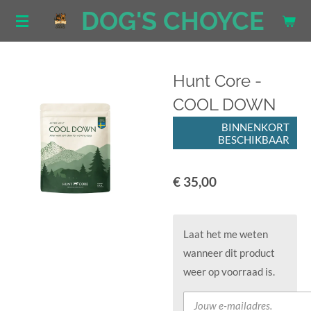
DOG'S CHOYCE
Ga
direct
naar
de
Hunt Core -
hoofdinhoud
COOL DOWN
BINNENKORT
BESCHIKBAAR
€ 35,00
Laat het me weten
wanneer dit product
weer op voorraad is.