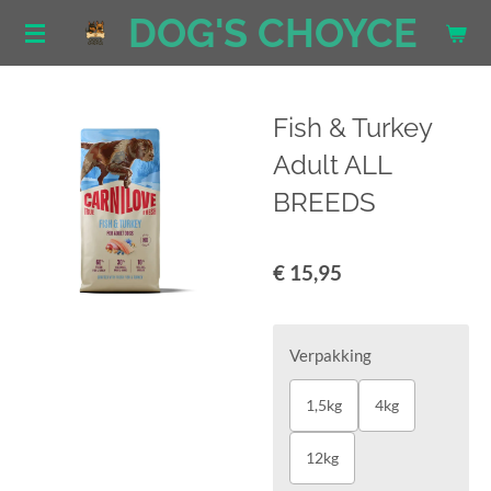
DOG'S CHOYCE
Ga
direct
naar
de
Fish & Turkey
hoofdinhoud
Adult ALL
BREEDS
€ 15,95
Verpakking
1,5kg
4kg
12kg