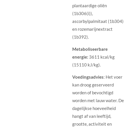
plantaardige oliën
(1b306(i)),
ascorbylpalmitaat (1b304)
en rozemarijnextract
(1b392).
Metaboliseerbare
energie:
3611 kcal/kg
(15110 kJ/kg).
Voedingsadvies
: Het voer
kan droog geserveerd
worden of bevochtigd
worden met lauw water. De
dagelijkse hoeveelheid
hangt af van leeftijd,
grootte, activiteit en