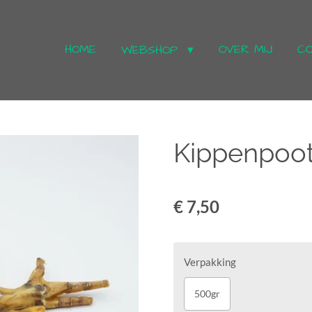
HOME
OVER MIJ
C
WEBSHOP
Kippenpoo
€ 7,50
Verpakking
500gr