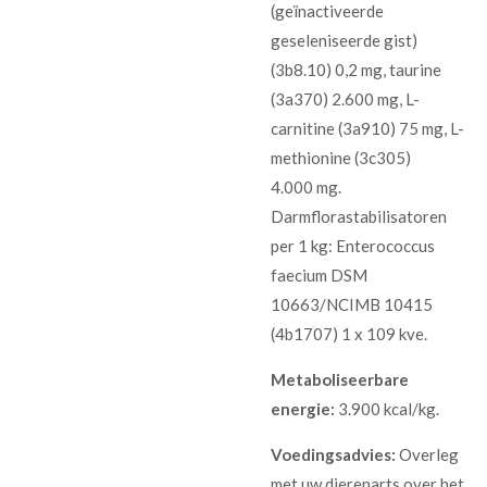
(geïnactiveerde
geseleniseerde gist)
(3b8.10) 0,2 mg, taurine
(3a370) 2.600 mg, L-
carnitine (3a910) 75 mg, L-
methionine (3c305)
4.000 mg.
Darmflorastabilisatoren
per 1 kg: Enterococcus
faecium DSM
10663/NCIMB 10415
(4b1707) 1 x 109 kve.
Metaboliseerbare
energie:
3.900 kcal/kg.
Voedingsadvies:
Overleg
met uw dierenarts over het