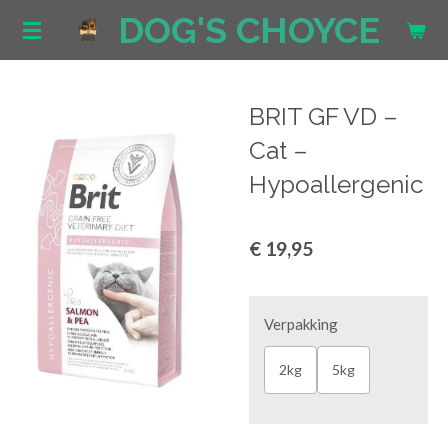
DOG'S CHOYCE
Ga
direct
naar
de
BRIT GF VD –
hoofdinhoud
Cat –
Hypoallergenic
€ 19,95
Verpakking
2kg
5kg