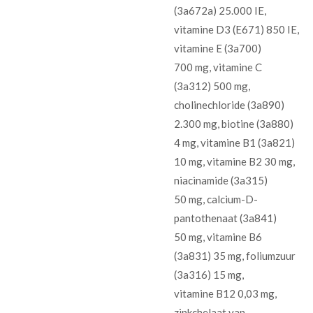
(3a672a) 25.000 IE,
vitamine D3 (E671) 850 IE,
vitamine E (3a700)
700 mg, vitamine C
(3a312) 500 mg,
cholinechloride (3a890)
2.300 mg, biotine (3a880)
4 mg, vitamine B1 (3a821)
10 mg, vitamine B2 30 mg,
niacinamide (3a315)
50 mg, calcium-D-
pantothenaat (3a841)
50 mg, vitamine B6
(3a831) 35 mg, foliumzuur
(3a316) 15 mg,
vitamine B12 0,03 mg,
zinkchelaat van