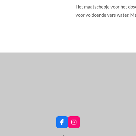
Het maatschepje voor het doser
voor voldoende vers water. Ma
F
I
a
n
c
s