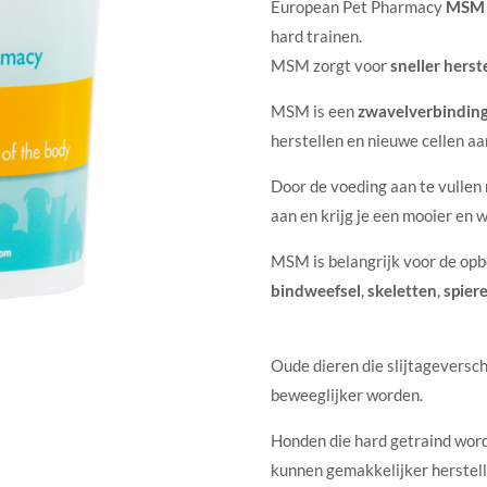
European Pet Pharmacy
MSM
hard trainen.
MSM zorgt voor
sneller herste
MSM is een
zwavelverbindin
herstellen en nieuwe cellen a
Door de voeding aan te vullen
aan en krijg je een mooier en 
MSM is belangrijk voor de op
bindweefsel
,
skeletten
,
spier
Oude dieren die slijtageversc
beweeglijker worden.
Honden die hard getraind word
kunnen gemakkelijker herstell