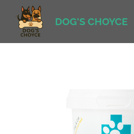
Ga
direct
DOG'S CHOYCE
naar
de
hoofdinhoud