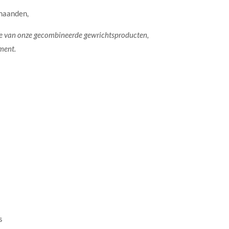
maanden,
ste van onze gecombineerde gewrichtsproducten,
ment.
s