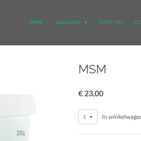
HOME
OVER MIJ
C
WEBSHOP
MSM
€ 23,00
In winkelwage