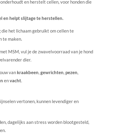
onderhoudt en herstelt cellen, voor honden die
l en helpt slijtage te herstellen.
g
die het lichaam gebruikt om cellen te
an te maken.
 met MSM, vul je de zwavelvoorraad van je hond
welvarender dier.
bouw van
kraakbeen
,
gewrichten
,
pezen
,
en
en
vacht
.
hijnselen vertonen, kunnen levendiger en
en, dagelijks aan stress worden blootgesteld,
en.