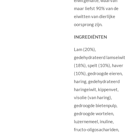
eiwitgehalte, waarvan
maar liefst 90% van de
eiwitten van dierlijke
oorsprong zijn.
INGREDIËNTEN
Lam (20%),
gedehydrateerd lamseiwit
(18%), spelt (10%), haver
(10%), gedroogde eieren,
haring, gedehydrateerd
haringeiwit, kippenvet,
visolie (van haring),
gedroogde bietenpulp,
gedroogde wortelen,
luzernemeel, inuline,
fructo-oligosachariden,