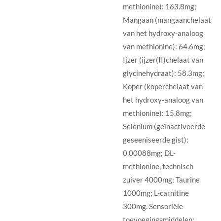
methionine): 163.8mg;
Mangaan (mangaanchelaat
van het hydroxy-analoog
van methionine): 64.6mg;
Ijzer (ijzer(II)chelaat van
glycinehydraat): 58.3mg;
Koper (koperchelaat van
het hydroxy-analoog van
methionine): 15.8mg;
Selenium (geïnactiveerde
geseeniseerde gist):
0.00088mg; DL-
methionine, technisch
zuiver 4000mg; Taurine
1000mg; L-carnitine
300mg. Sensoriële
toevoegingsmiddelen: