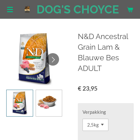
DOG'S CHOYCE
Ga
direct
naar
de
N&D Ancestral
hoofdinhoud
Grain Lam &
Blauwe Bes
ADULT
€ 23,95
Verpakking