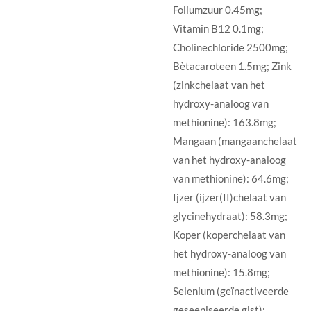
Foliumzuur 0.45mg;
Vitamin B12 0.1mg;
Cholinechloride 2500mg;
Bètacaroteen 1.5mg; Zink
(zinkchelaat van het
hydroxy-analoog van
methionine): 163.8mg;
Mangaan (mangaanchelaat
van het hydroxy-analoog
van methionine): 64.6mg;
Ijzer (ijzer(II)chelaat van
glycinehydraat): 58.3mg;
Koper (koperchelaat van
het hydroxy-analoog van
methionine): 15.8mg;
Selenium (geïnactiveerde
geseeniseerde gist):