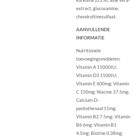
kurkuma (0.2%), aloë vera-
extract, glucosamine,
chondroïtinesulfaat.
AANVULLENDE
INFORMATIE
Nutritionele
toevoegingsmiddelen:
Vitamin A 15000IU;
Vitamin D3 1500IU;
Vitamin E 600mg; Vitamin
C 150mg; Niacine 37.5mg;
Calcium-D-
pantothenaat15mg;
Vitamin B2 7.5mg; Vitamin
B6 6mg; Vitamin B1
4.5mg; Biotine 0.38mg;