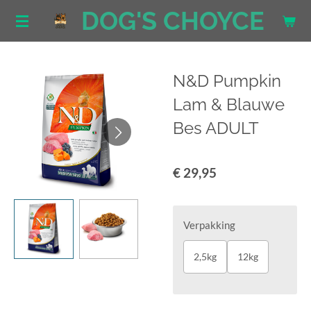
DOG'S CHOYCE
Ga
direct
naar
de
N&D Pumpkin
hoofdinhoud
Lam & Blauwe
Bes ADULT
€ 29,95
Verpakking
2,5kg
12kg