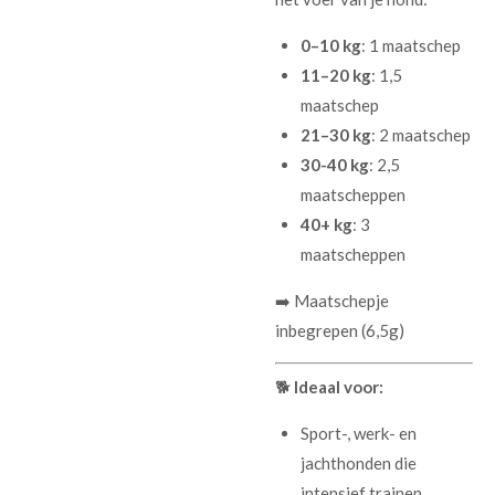
0–10 kg
: 1 maatschep
11–20 kg
: 1,5
maatschep
21–30 kg
: 2 maatschep
30-40 kg
: 2,5
maatscheppen
40+ kg
: 3
maatscheppen
➡️ Maatschepje
inbegrepen (6,5g)
🐕
Ideaal voor:
Sport-, werk- en
jachthonden die
intensief trainen