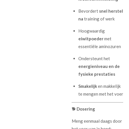
Bevordert
snel herstel
na
training of werk
Hoogwaardig
eiwitpoeder
met
essentiële aminozuren
Ondersteunt het
energieniveau en de
fysieke prestaties
Smakelijk
en makkelijk
te mengen met het voer
🐕
Dosering
Meng eenmaal daags door
het voer van je hond: