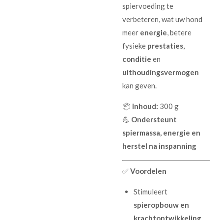
spiervoeding te
verbeteren, wat uw hond
meer
energie
, betere
fysieke
prestaties
,
conditie
en
uithoudingsvermogen
kan geven.
📦
Inhoud:
300 g
💪
Ondersteunt
spiermassa, energie en
herstel na inspanning
✅
Voordelen
Stimuleert
spieropbouw en
krachtontwikkeling