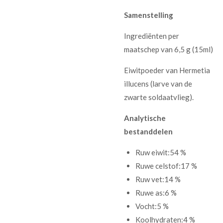
Samenstelling
Ingrediënten per
maatschep van 6,5 g (15ml)
Eiwitpoeder van Hermetia
illucens (larve van de
zwarte soldaatvlieg).
Analytische
bestanddelen
Ruw eiwit:54 %
Ruwe celstof:17 %
Ruw vet:14 %
Ruwe as:6 %
Vocht:5 %
Koolhydraten:4 %