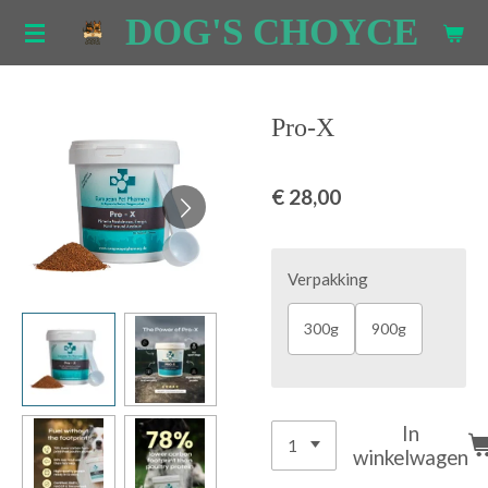
DOG'S CHOYCE
Ga
direct
naar
de
Pro-X
hoofdinhoud
€ 28,00
Verpakking
300g
900g
In
winkelwagen