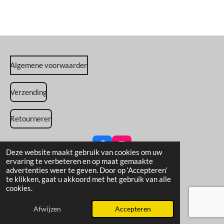
Algemene voorwaarden
Verzending
Retourneren
F
I
Deze website maakt gebruik van cookies om uw
a
n
ervaring te verbeteren en op maat gemaakte
c
s
advertenties weer te geven. Door op ‘Accepteren’
Delen
Delen
e
t
te klikken, gaat u akkoord met het gebruik van alle
b
a
© 2025 - 2026 Dog's Choyce
cookies.
o
g
Powered by
JouwWeb
o
r
Afwijzen
Accepteren
k
a
m