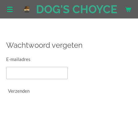
DOG'S CHOYCE
Ga
direct
naar
de
hoofdinhoud
Wachtwoord vergeten
E-mailadres
Verzenden