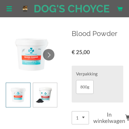
DOG'S CHOYCE
Ga
direct
naar
de
Blood Powder
hoofdinhoud
€ 25,00
Verpakking
800g
In
winkelwagen