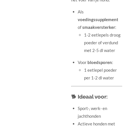
Als
voedingssupplement
of
smaakversterker
:
1-2 eetlepels droog
poeder of verdund
met 2-5 dl water
Voor
bloedsporen
:
1 eetlepel poeder
per 1-2 dl water
🐕
Ideaal voor:
Sport-, werk- en
jachthonden
Actieve honden met