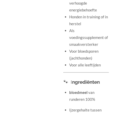
verhoogde
energiebehoefte
Honden in training of in
herstel
Als
voedingssupplement of
smaakversterker
Voor bloedsporen
(jachthonden)
Voor alle leeftijden
🐾 I
ngrediënten
bloedmeel
van
runderen 100%
Ijzergehalte tussen